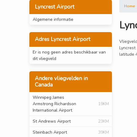
Lyncrest Airport
Home
Algemene informatie
Lync
Adres Lyncrest Airport
Vliegveld
Lyncrest 
Er is nog geen adres beschikbaar van
latitude
dit vliegveld
Andere vliegvelden in
Canada
Winnipeg James
Armstrong Richardson
19KM
International Airport
St Andrews Airport
23KM
Steinbach Airport
39KM