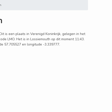
n
n
it is een plaats in Verenigd Koninkrijk, gelegen in het
 code LMO. Het is in Lossiemouth op dit moment 11:43.
ude 57.705527 en longitude -3.339777.