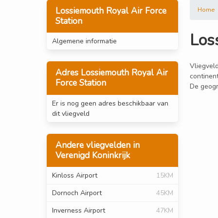
Lossiemouth Royal Air Force
Home
Station
Los
Algemene informatie
Vliegveld
Adres Lossiemouth Royal Air
continen
Force Station
De geogr
Er is nog geen adres beschikbaar van
dit vliegveld
Andere vliegvelden in
Verenigd Koninkrijk
Kinloss Airport
15KM
Dornoch Airport
45KM
Inverness Airport
47KM