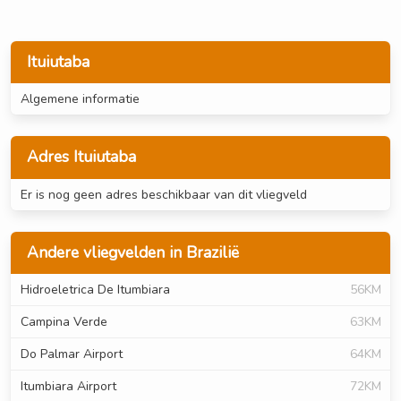
Ituiutaba
Algemene informatie
Adres Ituiutaba
Er is nog geen adres beschikbaar van dit vliegveld
Andere vliegvelden in Brazilië
Hidroeletrica De Itumbiara
56KM
Campina Verde
63KM
Do Palmar Airport
64KM
Itumbiara Airport
72KM