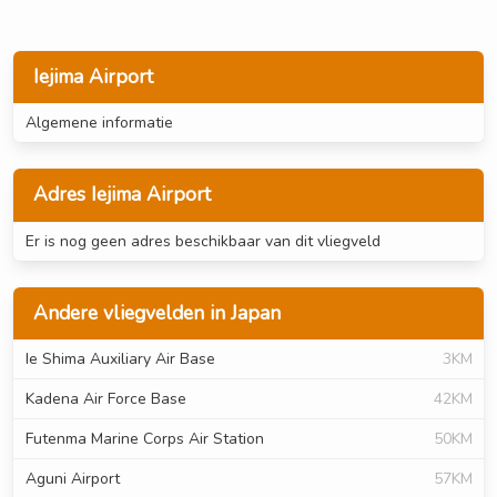
Iejima Airport
Algemene informatie
Adres Iejima Airport
Er is nog geen adres beschikbaar van dit vliegveld
Andere vliegvelden in Japan
Ie Shima Auxiliary Air Base
3KM
Kadena Air Force Base
42KM
Futenma Marine Corps Air Station
50KM
Aguni Airport
57KM