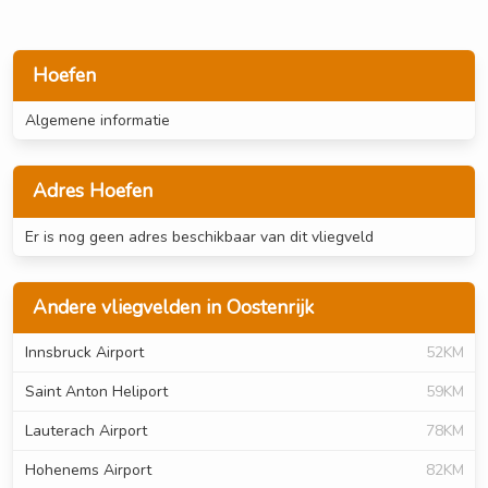
Hoefen
Algemene informatie
Adres Hoefen
Er is nog geen adres beschikbaar van dit vliegveld
Andere vliegvelden in Oostenrijk
Innsbruck Airport
52KM
Saint Anton Heliport
59KM
Lauterach Airport
78KM
Hohenems Airport
82KM