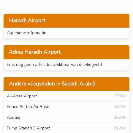
Haradh Airport
Algemene informatie
Adres Haradh Airport
Er is nog geen adres beschikbaar van dit vliegveld
Andere vliegvelden in Saoedi-Arabië
Al-Ahsa Airport
135KM
Prince Sultan Air Base
167KM
Abqaiq
203KM
Pump Station 3 Airport
212KM