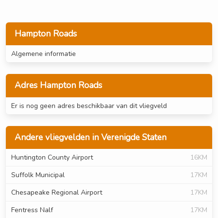
Hampton Roads
Algemene informatie
Adres Hampton Roads
Er is nog geen adres beschikbaar van dit vliegveld
Andere vliegvelden in Verenigde Staten
Huntington County Airport
16KM
Suffolk Municipal
17KM
Chesapeake Regional Airport
17KM
Fentress Nalf
17KM