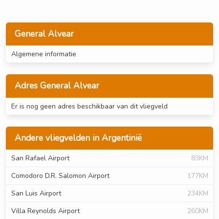
General Alvear
Algemene informatie
Adres General Alvear
Er is nog geen adres beschikbaar van dit vliegveld
Andere vliegvelden in Argentinië
San Rafael Airport
83KM
Comodoro D.R. Salomon Airport
177KM
San Luis Airport
234KM
Villa Reynolds Airport
260KM