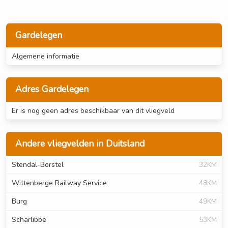
Gardelegen
Algemene informatie
Adres Gardelegen
Er is nog geen adres beschikbaar van dit vliegveld
Andere vliegvelden in Duitsland
Stendal-Borstel
32KM
Wittenberge Railway Service
48KM
Burg
49KM
Scharlibbe
53KM