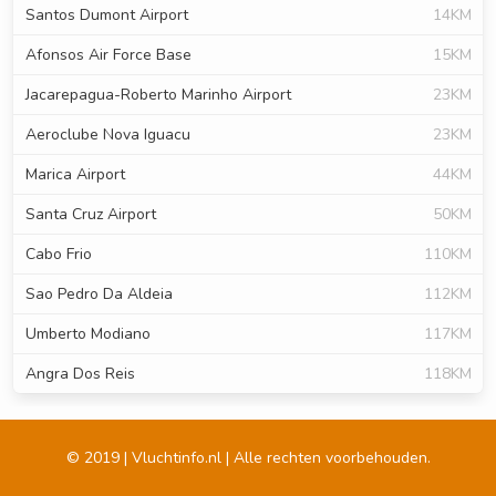
Santos Dumont Airport
14KM
Afonsos Air Force Base
15KM
Jacarepagua-Roberto Marinho Airport
23KM
Aeroclube Nova Iguacu
23KM
Marica Airport
44KM
Santa Cruz Airport
50KM
Cabo Frio
110KM
Sao Pedro Da Aldeia
112KM
Umberto Modiano
117KM
Angra Dos Reis
118KM
© 2019 | Vluchtinfo.nl | Alle rechten voorbehouden.