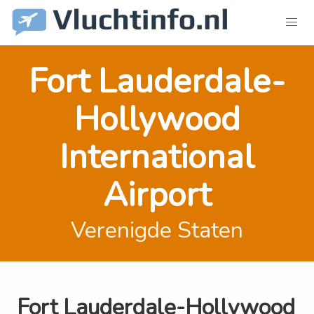
Fort Lauderdale-
Hollywood
International
Airport
Verenigde Staten
Fort Lauderdale-Hollywood