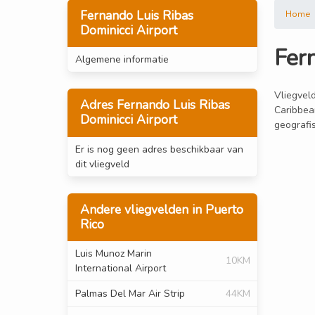
Fernando Luis Ribas
Home
Dominicci Airport
Fer
Algemene informatie
Vliegveld
Adres Fernando Luis Ribas
Caribbean
Dominicci Airport
geografis
Er is nog geen adres beschikbaar van
dit vliegveld
Andere vliegvelden in Puerto
Rico
Luis Munoz Marin
10KM
International Airport
Palmas Del Mar Air Strip
44KM