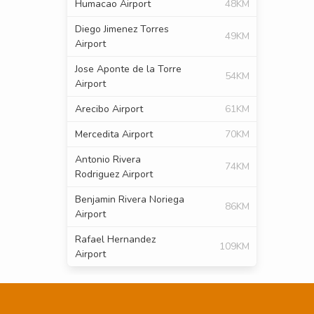
Humacao Airport
48KM
Diego Jimenez Torres
49KM
Airport
Jose Aponte de la Torre
54KM
Airport
Arecibo Airport
61KM
Mercedita Airport
70KM
Antonio Rivera
74KM
Rodriguez Airport
Benjamin Rivera Noriega
86KM
Airport
Rafael Hernandez
109KM
Airport