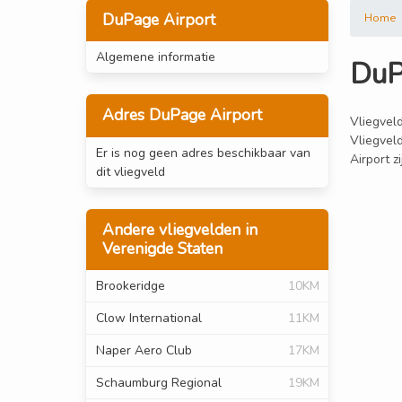
DuPage Airport
Home
Algemene informatie
DuP
Adres DuPage Airport
Vliegveld
Vliegvel
Er is nog geen adres beschikbaar van
Airport z
dit vliegveld
Andere vliegvelden in
Verenigde Staten
Brookeridge
10KM
Clow International
11KM
Naper Aero Club
17KM
Schaumburg Regional
19KM