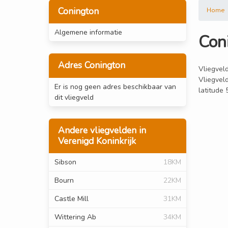
Conington
Home
Algemene informatie
Con
Adres Conington
Vliegveld
Vliegvel
Er is nog geen adres beschikbaar van
latitude
dit vliegveld
Andere vliegvelden in
Verenigd Koninkrijk
Sibson
18KM
Bourn
22KM
Castle Mill
31KM
Wittering Ab
34KM