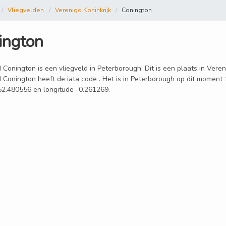
Vliegvelden
Verenigd Koninkrijk
Conington
ington
 Conington is een vliegveld in Peterborough. Dit is een plaats in Veren
d Conington heeft de iata code . Het is in Peterborough op dit moment 
 52.480556 en longitude -0.261269.