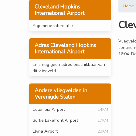
Cleveland Hopkins
Home
International Airport
Clev
Algemene informatie
Vliegveld
Adres Cleveland Hopkins
continent
International Airport
16:04. De
Er is nog geen adres beschikbaar van
dit vliegveld
Andere vliegvelden in
Verenigde Staten
Columbia Airport
14KM
Burke Lakefront Airport
17KM
Elyria Airport
23KM