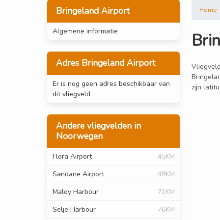
Bringeland Airport
Home
Algemene informatie
Bri
Adres Bringeland Airport
Vliegveld
Bringelan
Er is nog geen adres beschikbaar van
zijn lati
dit vliegveld
Andere vliegvelden in
Noorwegen
Flora Airport
45KM
Sandane Airport
48KM
Maloy Harbour
71KM
Selje Harbour
76KM