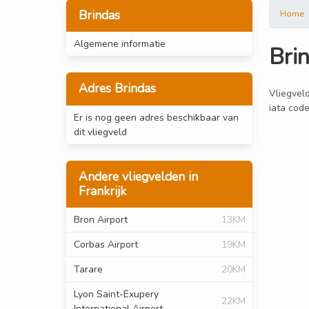
Brindas
Home
Algemene informatie
Bri
Adres Brindas
Vliegveld
iata code
Er is nog geen adres beschikbaar van
dit vliegveld
Andere vliegvelden in
Frankrijk
Bron Airport
13KM
Corbas Airport
19KM
Tarare
20KM
Lyon Saint-Exupery
22KM
International Airport