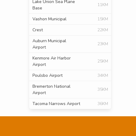
Lake Union Sea Plane
11KM
Base
Vashon Municipal
15KM
Crest
22KM
Auburn Municipal
23KM
Airport
Kenmore Air Harbor
25KM
Airport
Poulsbo Airport
34KM
Bremerton National
35KM
Airport
Tacoma Narrows Airport
36KM