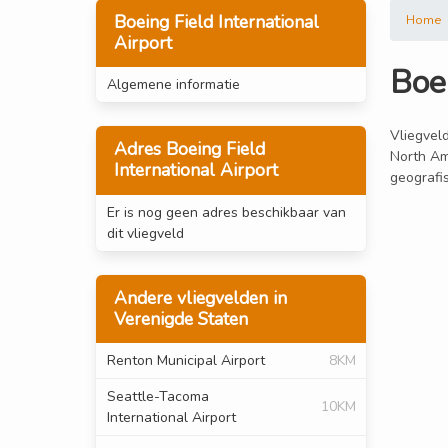
Boeing Field International
Home
Airport
Boei
Algemene informatie
Vliegveld
Adres Boeing Field
North Ame
International Airport
geografis
Er is nog geen adres beschikbaar van
dit vliegveld
Andere vliegvelden in
Verenigde Staten
Renton Municipal Airport
8KM
Seattle-Tacoma
10KM
International Airport