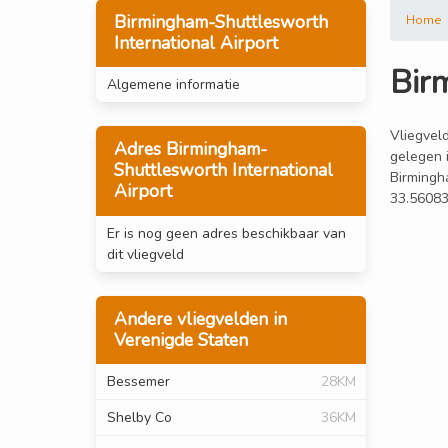
Birmingham-Shuttlesworth
Home
International Airport
Bir
Algemene informatie
Vliegveld
Adres Birmingham-
gelegen 
Shuttlesworth International
Birmingh
Airport
33.56083
Er is nog geen adres beschikbaar van
dit vliegveld
Andere vliegvelden in
Verenigde Staten
Bessemer
28KM
Shelby Co
36KM