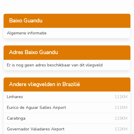
Baixo Guandu
Algemene informatie
Adres Baixo Guandu
Er is nog geen adres beschikbaar van dit vliegveld
Andere vliegvelden in Brazilië
Linhares
111KM
Eurico de Aguiar Salles Airport
111KM
Caratinga
115KM
Governador Valadares Airport
122KM