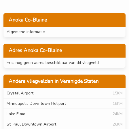
Anoka Co-Blaine
Algemene informatie
Adres Anoka Co-Blaine
Er is nog geen adres beschikbaar van dit vliegveld
Andere vliegvelden in Verenigde Staten
Crystal Airport
15KM
Minneapolis Downtown Heliport
18KM
Lake Elmo
24KM
St. Paul Downtown Airport
26KM